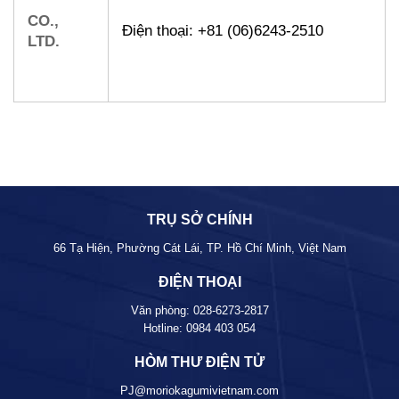
CO.,
Điện thoại: +81 (06)6243-2510
LTD.
TRỤ SỞ CHÍNH
66 Tạ Hiện, Phường Cát Lái, TP. Hồ Chí Minh, Việt Nam
ĐIỆN THOẠI
Văn phòng:
028-6273-2817
Hotline:
0984 403 054
HÒM THƯ ĐIỆN TỬ
PJ@moriokagumivietnam.com