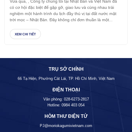
Vừa qua, , Công ty chúng tôi tại Nhật Bản và Việt Nam đã
có cơ hội đặc biệt để gặp gỡ, giao lưu và cùng nhau trải
nghiệm một hành trình du lịch đầy thú vị tại đất nước mặt
trời mọc – Nhật Bản. Đây không chỉ đơn thuần là một...
XEM CHI TIẾT
TRỤ SỞ CHÍNH
66 Tạ Hiện, Phường Cát Lái, TP. Hồ Chí Minh, Việt Nam
ĐIỆN THOẠI
Văn phòng:
028-6273-2817
Hotline:
0984 403 054
HÒM THƯ ĐIỆN TỬ
PJ@moriokagumivietnam.com