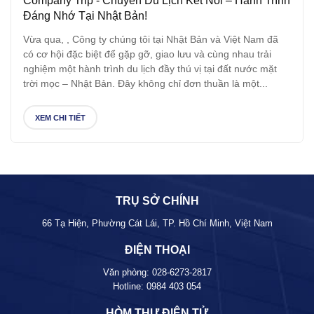
Company Trip - Chuyến Du Lịch Kết Nối – Hành Trình
Đáng Nhớ Tại Nhật Bản!
Vừa qua, , Công ty chúng tôi tại Nhật Bản và Việt Nam đã
có cơ hội đặc biệt để gặp gỡ, giao lưu và cùng nhau trải
nghiệm một hành trình du lịch đầy thú vị tại đất nước mặt
trời mọc – Nhật Bản. Đây không chỉ đơn thuần là một...
XEM CHI TIẾT
TRỤ SỞ CHÍNH
66 Tạ Hiện, Phường Cát Lái, TP. Hồ Chí Minh, Việt Nam
ĐIỆN THOẠI
Văn phòng:
028-6273-2817
Hotline:
0984 403 054
HÒM THƯ ĐIỆN TỬ