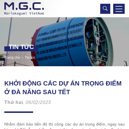
TIN TỨC
Trang chủ
Tin tức
KHỞI ĐỘNG CÁC DỰ ÁN TRỌNG ĐIỂM
Ở ĐÀ NẴNG SAU TẾT
Thứ hai
, 06/02/2023
Nhằm đảm bảo tiến độ thi công các dự án trọng điểm, ngay sau