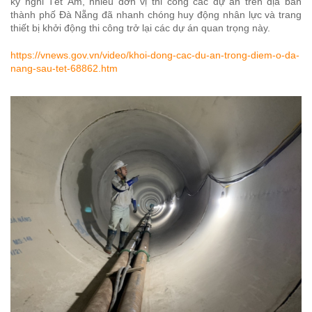
kỳ nghỉ Tết Âm, nhiều đơn vị thi công các dự án trên địa bàn
thành phố Đà Nẵng đã nhanh chóng huy động nhân lực và trang
thiết bị khởi động thi công trở lại các dự án quan trọng này.
https://vnews.gov.vn/video/khoi-dong-cac-du-an-trong-diem-o-da-
nang-sau-tet-68862.htm