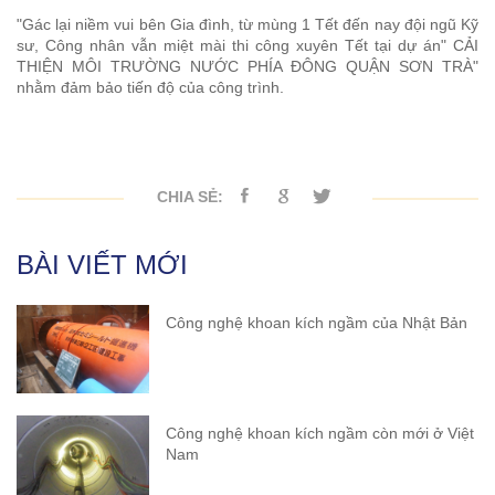
"Gác lại niềm vui bên Gia đình, từ mùng 1 Tết đến nay đội ngũ Kỹ
sư, Công nhân vẫn miệt mài thi công xuyên Tết tại dự án" CẢI
THIỆN MÔI TRƯỜNG NƯỚC PHÍA ĐÔNG QUẬN SƠN TRÀ"
nhằm đảm bảo tiến độ của công trình.
CHIA SẺ:
BÀI VIẾT MỚI
Công nghệ khoan kích ngầm của Nhật Bản
Công nghệ khoan kích ngầm còn mới ở Việt
Nam