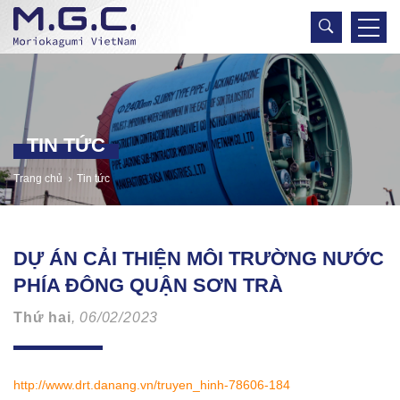
TIN TỨC
Trang chủ
Tin tức
DỰ ÁN CẢI THIỆN MÔI TRƯỜNG NƯỚC
PHÍA ĐÔNG QUẬN SƠN TRÀ
Thứ hai
, 06/02/2023
http://www.drt.danang.vn/truyen_hinh-78606-184