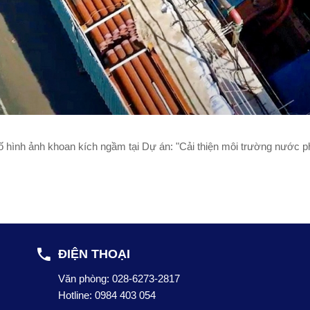
 khoan kích ngầm tại Dự án: "Cải thiện môi trường nước phía
ĐIỆN THOẠI
Văn phòng:
028-6273-2817
Hotline:
0984 403 054