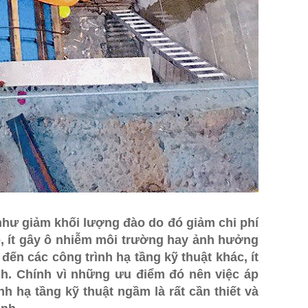
hư giảm khối lượng đào do đó giảm chi phí
e, ít gây ô nhiễm môi trường hay ảnh hưởng
n các công trình hạ tầng kỹ thuật khác, ít
anh. Chính vì những ưu điểm đó nên việc áp
 hạ tầng kỹ thuật ngầm là rất cần thiết và