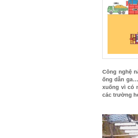
Công nghệ nà
ống dẫn ga…n
xuống vì có 
các trường hợ