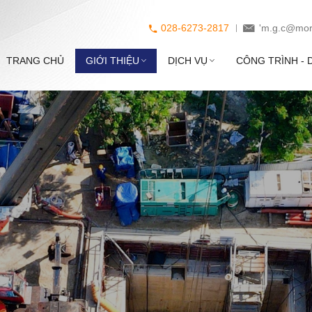
028-6273-2817
'm.g.c@mor
TRANG CHỦ
GIỚI THIỆU
DỊCH VỤ
CÔNG TRÌNH - 