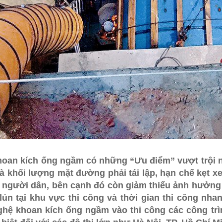
oan kích ống ngầm có những “Ưu điểm” vượt trội n
à khối lượng mặt đường phải tái lập, hạn chế kẹt x
 người dân, bên cạnh đó còn giảm thiểu ảnh hưởng đế
t lún tại khu vực thi công và thời gian thi công nh
hệ khoan kích ống ngầm vào thi công các công trình