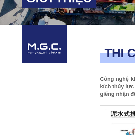
THI 
Công nghệ kh
kích thủy lự
giếng nhận đ