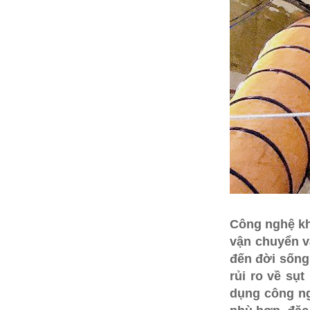
Công nghệ kh
vận chuyển v
đến đời sống
rủi ro về sụ
dụng công ng