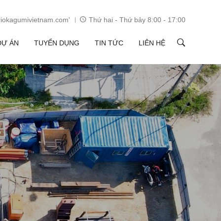
iokagumivietnam.com'
Thứ hai - Thứ bảy 8:00 - 17:00
DỰ ÁN
TUYỂN DỤNG
TIN TỨC
LIÊN HỆ