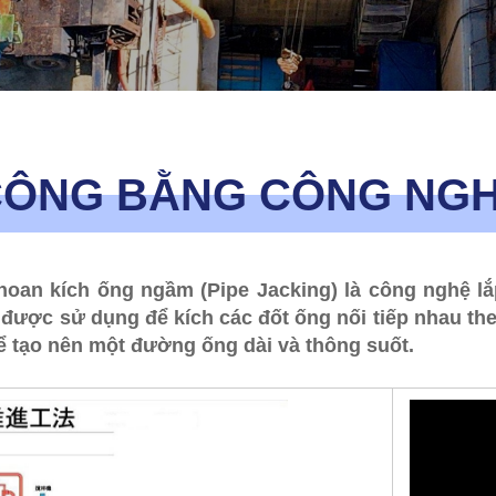
CÔNG BẰNG CÔNG NG
oan kích ống ngầm (Pipe Jacking) là công nghệ lắp 
c được sử dụng để kích các đốt ống nối tiếp nhau th
ể tạo nên một đường ống dài và thông suốt.