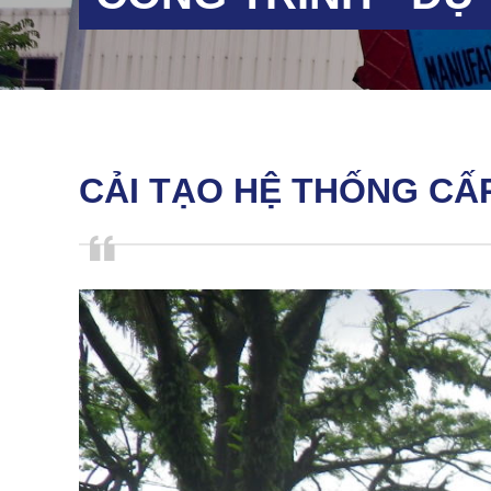
CẢI TẠO HỆ THỐNG C