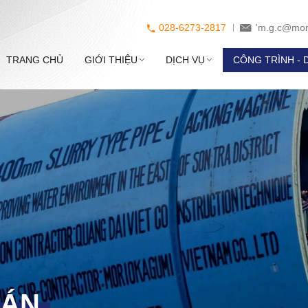
028-6273-2817
'm.g.c@mor
TRANG CHỦ
GIỚI THIỆU
DỊCH VỤ
CÔNG TRÌNH - 
 ÁN