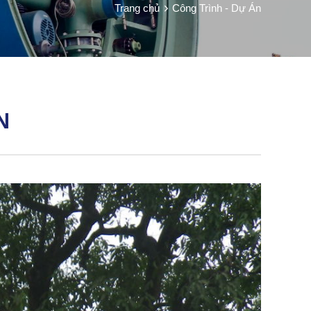
Trang chủ
Công Trình - Dự Án
N