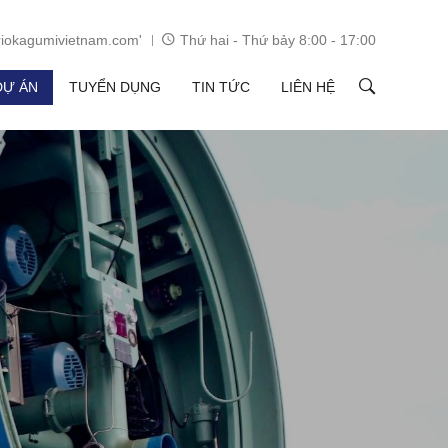
iokagumivietnam.com'
Thứ hai - Thứ bảy 8:00 - 17:00
DỰ ÁN
TUYỂN DỤNG
TIN TỨC
LIÊN HỆ