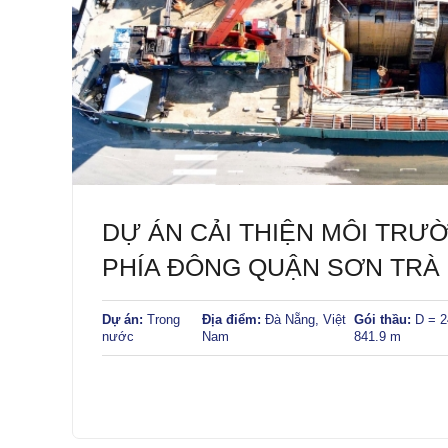
DỰ ÁN CẢI THIỆN MÔI TR
PHÍA ĐÔNG QUẬN SƠN TRÀ
Dự án:
Trong
Địa điểm:
Đà Nẵng, Việt
Gói thầu:
D = 2
nước
Nam
841.9 m
ế