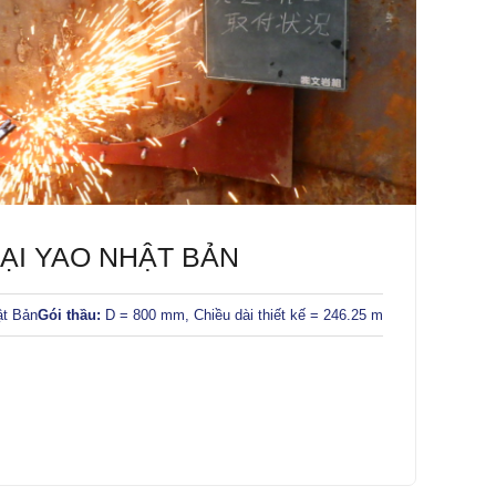
ẠI YAO NHẬT BẢN
t Bản
Gói thầu:
D = 800 mm, Chiều dài thiết kế = 246.25 m
D