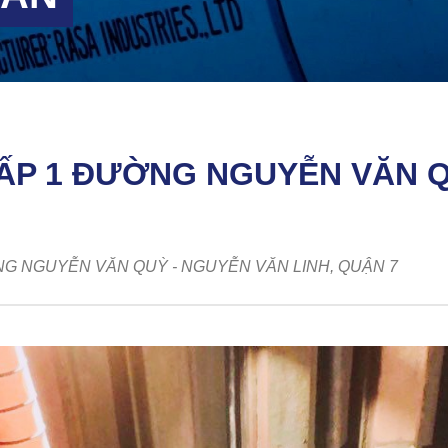
ẤP 1 ĐƯỜNG NGUYỄN VĂN Q
NG NGUYỄN VĂN QUỲ - NGUYỄN VĂN LINH, QUẬN 7