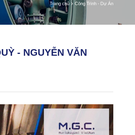
Trang chủ
Công Trình - Dự Án
UỲ - NGUYỄN VĂN