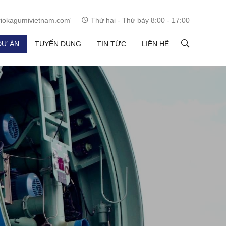
iokagumivietnam.com'
Thứ hai - Thứ bảy 8:00 - 17:00
DỰ ÁN
TUYỂN DỤNG
TIN TỨC
LIÊN HỆ