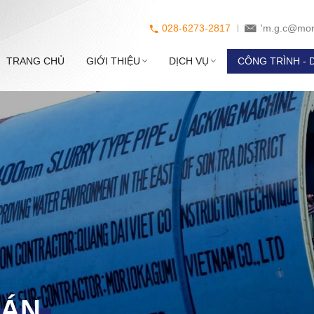
028-6273-2817
'm.g.c@mor
TRANG CHỦ
GIỚI THIỆU
DỊCH VỤ
CÔNG TRÌNH - 
 ÁN