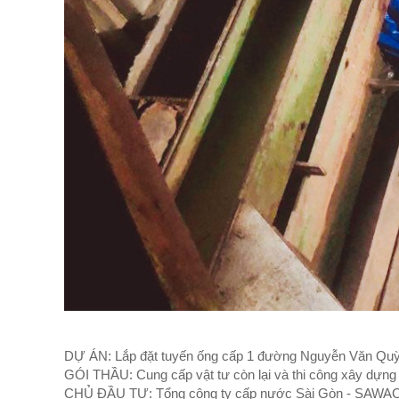
DỰ ÁN: Lắp đặt tuyến ống cấp 1 đường Nguyễn Văn Quỳ 
GÓI THẦU: Cung cấp vật tư còn lại và thi công xây dựng 
CHỦ ĐẦU TƯ: Tổng công ty cấp nước Sài Gòn - SAWA