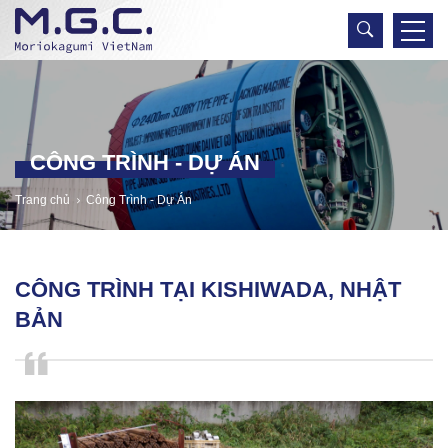
CÔNG TRÌNH - DỰ ÁN
Trang chủ
Công Trình - Dự Án
CÔNG TRÌNH TẠI KISHIWADA, NHẬT
BẢN