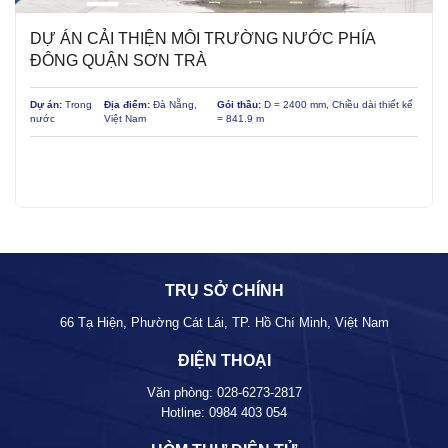
DỰ ÁN CẢI THIỆN MÔI TRƯỜNG NƯỚC PHÍA
ĐÔNG QUẬN SƠN TRÀ
Dự án:
Trong
Địa điểm:
Đà Nẵng,
Gói thầu:
D = 2400 mm, Chiều dài thiết kế
nước
Việt Nam
= 841.9 m
TRỤ SỞ CHÍNH
66 Tạ Hiện, Phường Cát Lái, TP. Hồ Chí Minh, Việt Nam
ĐIỆN THOẠI
Văn phòng:
028-6273-2817
Hotline:
0984 403 054