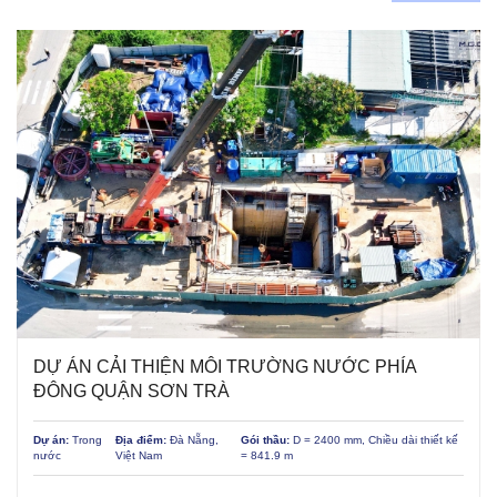
DỰ ÁN CẢI THIỆN MÔI TRƯỜNG NƯỚC PHÍA
ĐÔNG QUẬN SƠN TRÀ
Dự án:
Trong
Địa điểm:
Đà Nẵng,
Gói thầu:
D = 2400 mm, Chiều dài thiết kế
nước
Việt Nam
= 841.9 m